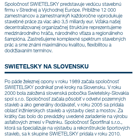
Spoločnosť SWIETELSKY predstavuje vedúcu stavebnú
firmu v Strednej a Východnej Európe. Približne 12 000
zamestnancov a zamestnankýň každoročne vyprodukuje
stavebné práce za viac ako 3,5 miliardy eur. Vďaka našej
decentralizovanej organizačnej štruktúre reprezentujeme
medzinárodného hráča, národného víťaza a regionálneho
šampióna. Zastrešujeme komplexné spektrum stavebných
prác a sme známi maximálnou kvalitou, flexibilitou a
dodržiavaním termínov.
SWIETELSKY NA SLOVENSKU
Po páde železnej opony v roku 1989 začala spoločnosť
SWIETELSKY podnikať prvé kroky na Slovensku. V roku
2000 bola založená slovenská pobočka Swietelsky-Slovakia
spol s.r.o. Spoločnosť začala pôsobiť v odvetví pozemných
stavieb a ako generálny dodávateľ, v roku 2005 sa pridala
oblasť inžinierskych stavieb a výstavby ciest a mostov. Za
krátky čas bolo do prevádzky uvedené zariadenie na výrobu
asfaltových zmesí v Pezinku. Spoločnosť Športfinal s.r.o.,
ktorá sa špecializuje na výstavbu a rekonštrukcie športových
stavieb, sa k skupine SWIETELSKY pridala v roku 2010.