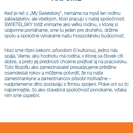
Keď je reč o „My Swietelsky“, nemáme na mysli len rodinu
zakladateľov, ale všetkých, ktorí pracujú v našej spoločnosti.
SWIETELSKY totiž vnímame ako veľkú rodinu, v ktorej si
vzájomne pomáhame, sme tu jeden pre druhého, držíme
spolu a spoločne vytvárame našu hospodársku budúcnosť.
Hoci sme rôzni (vekom, pôvodom či kultúrou), jedno nás
spája. Vieme, akú hodnotu má rodina, v ktorej sa človek cíti
dobre, a preto jej prednosti chceme prežívať aj na pracovisku.
Túto filozofiu ako zamestnávateľ presadzujeme približne
osemdesiat rokov a môžeme potvrdiť, že na naše
zamestnankyne a zamestnancov pôsobí motivačne –
nadpriemerne dlho zostávajú s firmou spojení. Práve oni sú to
najcennejšie, čo ako stavebná spoločnosť ponúkame, vďaka
nim sme úspešní.