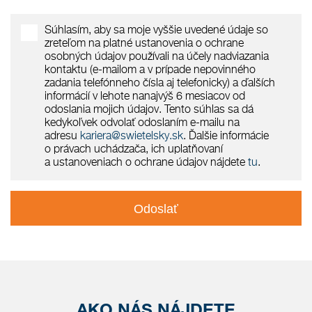
Súhlasím, aby sa moje vyššie uvedené údaje so
zreteľom na platné ustanovenia o ochrane
osobných údajov používali na účely nadviazania
kontaktu (e-mailom a v prípade nepovinného
zadania telefónneho čísla aj telefonicky) a ďalších
informácií v lehote nanajvýš 6 mesiacov od
odoslania mojich údajov. Tento súhlas sa dá
kedykoľvek odvolať odoslaním e-mailu na
adresu
kariera@swietelsky.sk
. Ďalšie informácie
o právach uchádzača, ich uplatňovaní
a ustanoveniach o ochrane údajov nájdete
tu
.
Odoslať
AKO NÁS NÁJDETE