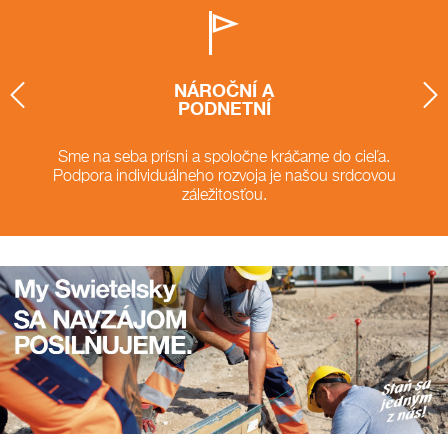
NÁROČNÍ A
PODNETNÍ
Sme na seba prísni a spoločne kráčame do cieľa.
Podpora individuálneho rozvoja je našou srdcovou
záležitosťou.