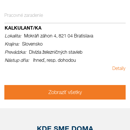
Pracovné zaradenie
KALKULANT/KA
Lokalita
Mokráň záhon 4, 821 04 Bratislava
Krajina
Slovensko
Prevádzka
Divízia železničných stavieb
Nástup dňa
ihneď, resp. dohodou
Detaily
Zobraziť všetky
KDE SME DOMA