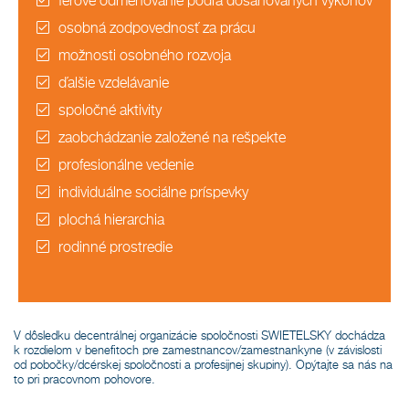
férové odmeňovanie podľa dosahovaných výkonov
osobná zodpovednosť za prácu
možnosti osobného rozvoja
ďalšie vzdelávanie
spoločné aktivity
zaobchádzanie založené na rešpekte
profesionálne vedenie
individuálne sociálne príspevky
plochá hierarchia
rodinné prostredie
V dôsledku decentrálnej organizácie spoločnosti SWIETELSKY dochádza
k rozdielom v benefitoch pre zamestnancov/zamestnankyne (v závislosti
od pobočky/dcérskej spoločnosti a profesijnej skupiny). Opýtajte sa nás na
to pri pracovnom pohovore.