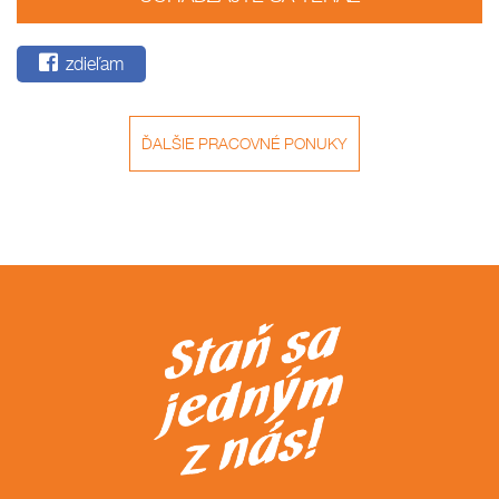
zdieľam
ĎALŠIE PRACOVNÉ PONUKY