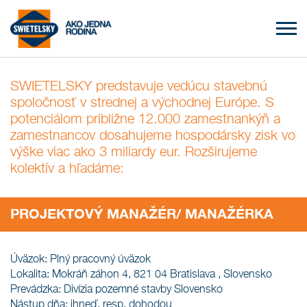
SWIETELSKY predstavuje vedúcu stavebnú
spoločnosť v strednej a východnej Európe. S
potenciálom približne 12.000 zamestnankýň a
zamestnancov dosahujeme hospodársky zisk vo
výške viac ako 3 miliardy eur. Rozširujeme
kolektív a hľadáme:
PROJEKTOVÝ MANAŽÉR/ MANAŽÉRKA
Úväzok: Plný pracovný úväzok
Lokalita: Mokráň záhon 4, 821 04 Bratislava , Slovensko
Prevádzka: Divízia pozemné stavby Slovensko
Nástup dňa: ihneď, resp. dohodou