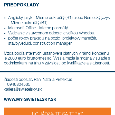
PREDPOKLADY
Anglický jazyk - Mierne pokročilý (B1) alebo Nemecký jazyk
- Mierne pokročilý (B1)
Microsoft Office - Mierne pokročilý
Vzdelanie v stavebnom odbore je veľkou výhodou.
počet rokov praxe: 3 na pozícii projektový manažér,
stavbyvedúci, construction manager
Mzda podľa interných ustanovení platných v rámci koncernu
je 2600 euro brutto/mesiac. Vyššia mzda je možná v súlade s
podmienkami na trhu v závislosti od kvalifikácie a skúseností.
Žiadosti odoslať: Pani Natália Prefektuš
T 0948304585
kariera@swietelsky.sk
WWW.MY-SWIETELSKY.SK
UCHÁDZAJTE SA TERAZ